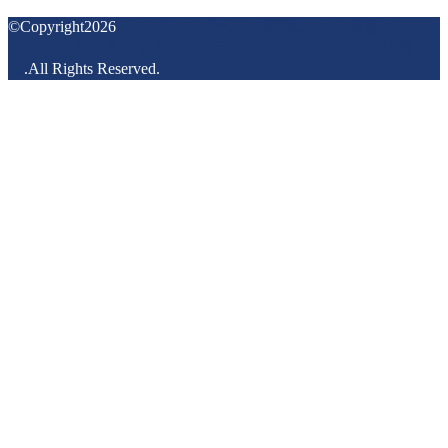
©Copyright2026
ランディングページ最強スキル 集客とセー
ルスマンを不要にするコピーライティング技術 by小林新
歩
.All Rights Reserved.