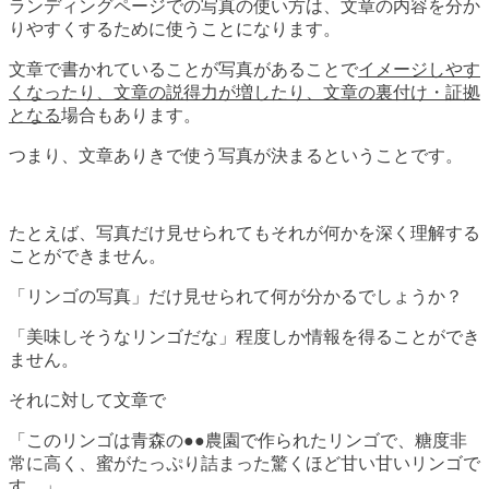
ランディングページでの写真の使い方は、文章の内容を分か
りやすくするために使うことになります。
文章で書かれていることが写真があることで
イメージしやす
くなったり、文章の説得力が増したり、文章の裏付け・証拠
となる
場合もあります。
つまり、文章ありきで使う写真が決まるということです。
たとえば、写真だけ見せられてもそれが何かを深く理解する
ことができません。
「リンゴの写真」だけ見せられて何が分かるでしょうか？
「美味しそうなリンゴだな」程度しか情報を得ることができ
ません。
それに対して文章で
「このリンゴは青森の●●農園で作られたリンゴで、糖度非
常に高く、蜜がたっぷり詰まった驚くほど甘い甘いリンゴで
す。」