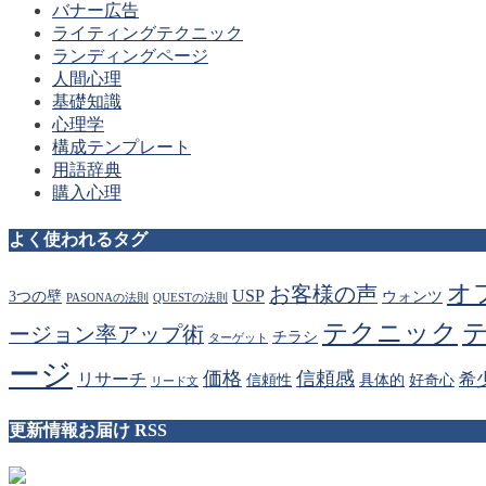
バナー広告
ライティングテクニック
ランディングページ
人間心理
基礎知識
心理学
構成テンプレート
用語辞典
購入心理
よく使われるタグ
オ
お客様の声
USP
3つの壁
ウォンツ
PASONAの法則
QUESTの法則
テクニック
ージョン率アップ術
チラシ
ターゲット
ージ
価格
信頼感
リサーチ
希
信頼性
具体的
好奇心
リード文
更新情報お届け RSS